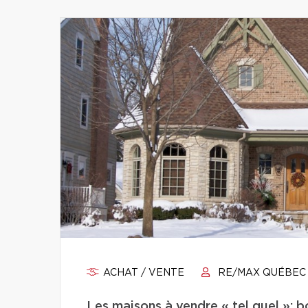
ACHAT / VENTE
RE/MAX QUÉBEC
Les maisons à vendre « tel quel »: b